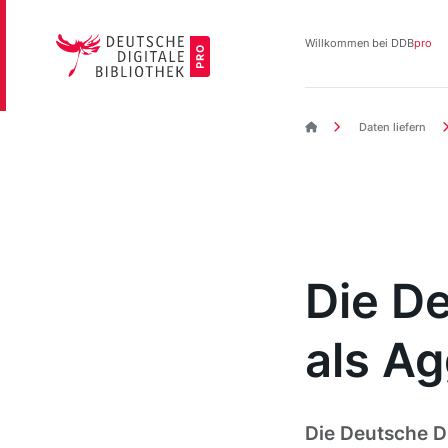
Direkt
zum
Willkommen bei DDB
pro
Inhalt
DDBpro Startseite
Daten liefern
Die De
als A
Die Deutsche Di