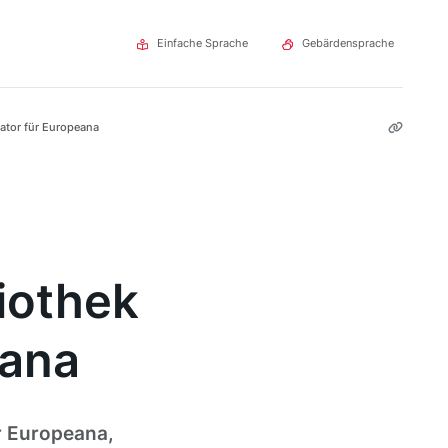
Einfache Sprache
Gebärdensprache
gator für Europeana
liothek
eana
ür Europeana,