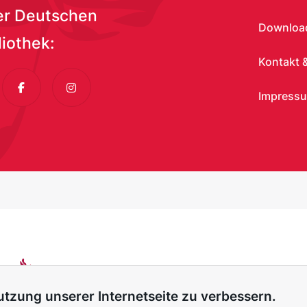
er Deutschen
Download
liothek:
Kontakt &
dIn
Facebook
Instagram
Impress
tzung unserer Internetseite zu verbessern.