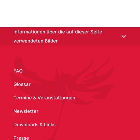
Informationen über die auf dieser Seite
verwendeten Bilder
Obstschale
:
Grasser, Franz
|
SLUB /
Deutsche Fotothek
FAQ
Lithophyten
:
Geßner, Hans Jakob
Glossar
|
SLUB / Deutsche Fotothek
Termine & Veranstaltungen
Kleiner Junge mit Hund
:
Otto & Arno
Newsletter
Kersten
|
Schloss- und
Downloads & Links
Spielkartenmuseum Altenburg
Presse