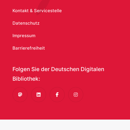
Rosenwurtzel
:
Redtel , David
|
SLUB
/ Deutsche Fotothek
Kontakt & Servicestelle
Datenschutz
Luftschiff "Graf Zeppelin"
:
Franz
Impressum
Grasser
|
SLUB / Deutsche Fotothek
Barrierefreiheit
Porträt Karl Quanter
:
Cäcilie Reiner-
Rocksch
|
Deutsche Fotothek
Folgen Sie der Deutschen Digitalen
Bibliothek:
Zwei Frauen am Strand
:
Julie
Wolfthorn
|
Berlinische Galerie
Mastodon
LinkedIn
Facebook
Instagram
Garbenbinderin
:
Martin
Frost
|
Berlinische Galerie - Museum
für Moderne Kunst