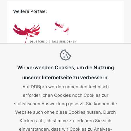
Münze
:
Philipp von
Weitere Portale:
Heinsberg
|
Universitätsbibliothek
Leipzig
Automobil der Gebr. Beyer
:
Hermann
Krauße
|
SLUB / Deutsche Fotothek
Los Angeles
:
SLUB / Deutsche
Wir verwenden Cookies, um die Nutzung
Fotothek
unserer Internetseite zu verbessern.
Auf DDBpro werden neben den technisch
Röhrenradio Telefunken Gavotte 1153
erforderlichen Cookies noch Cookies zur
Gefördert von:
statistischen Auswertung gesetzt. Sie können die
:
Telefunken Fernseh und Rundfunk
Website auch ohne diese Cookies nutzen. Durch
GmbH
|
Freilichtmuseum Roscheider
Klicken auf „Ich stimme zu“ erklären Sie sich
Hof
einverstanden, dass wir Cookies zu Analyse-