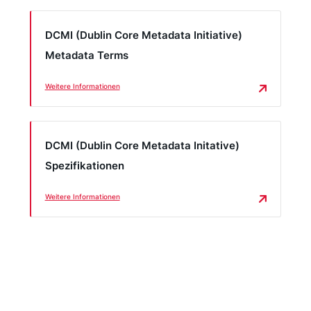
Untereinrichtungen.
DCMI (Dublin Core Metadata Initiative)
Nach Klärung der Formalia und der grundlegenden
Metadata Terms
Fragen zu den Lieferdaten kann die eigentliche
Arbeit beginnen.
Weitere Informationen
DCMI (Dublin Core Metadata Initative)
Spezifikationen
Weitere Informationen