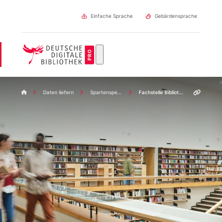
Direkt
zum
Einfache Sprache
Gebärdensprache
Inhalt
DDBpro Startseite
Daten liefern
Spartenspezifische Fachstellen
Fachstelle Bibliothek