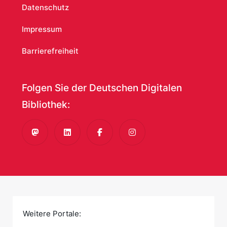
Datenschutz
Deutsches Museum
Museum für Naturkunde Berlin
Impressum
LWL-Archivamt für Westfalen
Barrierefreiheit
LVR-Amt für Denkmalpflege im Rheinland
Folgen Sie der Deutschen Digitalen
Bibliothek:
Mastodon
LinkedIn
Facebook
Instagram
Weitere Portale: