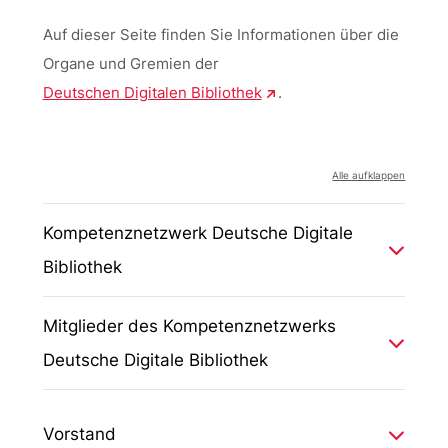
Auf dieser Seite finden Sie Informationen über die
Organe und Gremien der
Deutschen Digitalen Bibliothek
.
Alle aufklappen
Kompetenznetzwerk Deutsche Digitale
Bibliothek
Getragen wird die
Deutsche Digitale Bibliothek
Mitglieder des Kompetenznetzwerks
von einem Kompetenznetzwerk aus Kultur- und
Deutsche Digitale Bibliothek
Wissenseinrichtungen, das den Auf- und Ausbau
der Deutschen Digitalen Bibliothek gemeinsam
Zum Kompetenznetzwerk Deutsche Digitale
verantwortet.
Bibliothek zählen gegenwärtig 18 Einrichtungen,
Vorstand