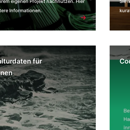
Ihrem eigenen Projekt nachnutzen. Hier
Sie 
tere Informationen.
kura
lturdaten für
Cod
nnen