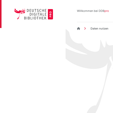
Direkt
zum
Willkommen bei DDB
pro
Inhalt
DDBpro Startseite
Daten nutzen