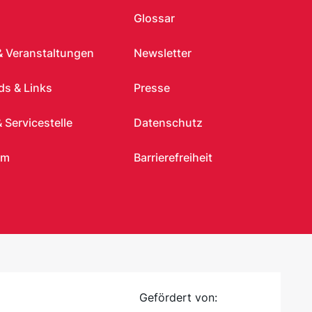
Glossar
& Veranstaltungen
Newsletter
s & Links
Presse
useum für Kunst und Gewerbe Hamburg
|
freiheit, auch genannt Public Domain, entlassen
 Servicestelle
Datenschutz
um
Barrierefreiheit
Gefördert von: