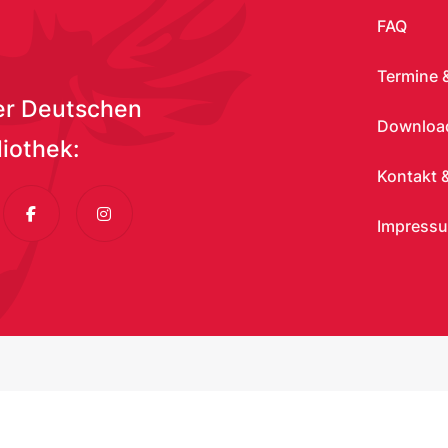
FAQ
bild Virtuelle Ausstellungen
:
Brooke Cagle
Termine 
er Deutschen
Download
k, Break on the Cold Gray Stones
:
Rudolf Eickemeyer
|
M
liothek:
Public Domain Dedication 1.0 - Inhalt wurde in die Gemein
Kontakt &
dIn
Facebook
Instagram
Impress
Wallpaper.JPG
:
Coding da Vinci