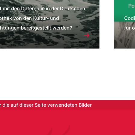
 mit den Daten, die in der Deutschen
iothek von den Kultur- und
Codi
htungen bereitgestellt werden?
für 
 die auf dieser Seite verwendeten Bilder
er wire connections
:
Brendan Stephens
|
Wikimedia C
Public Domain Dedication 1.0 - Inhalt wurde in die Gemein