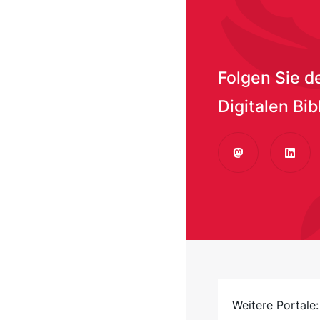
Titel
Folgen Sie d
Brea
Digitalen Bib
CC0 
Mastodon
Linke
CdV_
Weitere Portale: