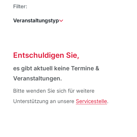
Filter:
Veranstaltungstyp
ALLGEMEINES
DDB-PROJEKTTREFFEN
Entschuldigen Sie,
EUROPEANA-TREFFEN
INFOSTAND
es gibt aktuell keine Termine &
KONFERENZ
KURZVORTRAG
MESSE
Veranstaltungen.
Bitte wenden Sie sich für weitere
PODIUMSDISKUSSION
THINK-TANK-TREFFEN
Unterstützung an unsere
Servicestelle
.
VORTRAG
WORKSHOP