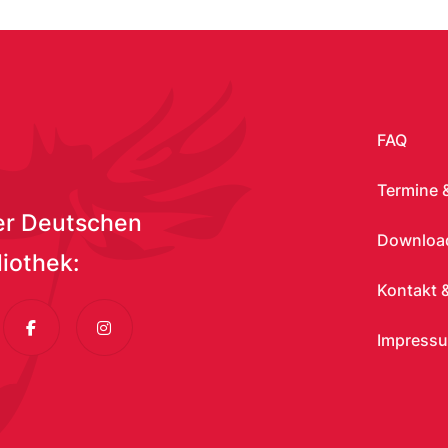
FAQ
Termine 
er Deutschen
Download
liothek:
Kontakt &
dIn
Facebook
Instagram
Impress