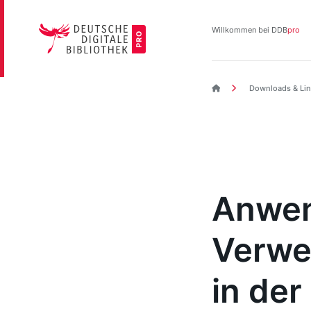
Direkt
zum
Willkommen bei DDB
pro
Inhalt
DDBpro Startseite
Downloads & Lin
Anwen
Verw
in de