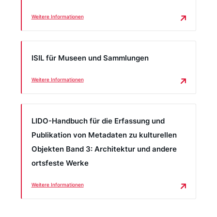
den ISIL ihrer Denkmalfachbehörde an, den sie in
dem Datenaustauschformat LIDO, dem CIDOC-
der Online-Datenbank der Deutschen ISIL-Agentur
Weitere Informationen
Standard für Objekte des kulturellen Erbes. Die
(
http://sigel.staatsbibliothek-berlin.de/startseite/
Fachstelle Denkmalpflege unterstützt Sie bei
) recherchiert hat. Außerdem teilt ihr der
den Exporten aus Ihrem lokalen System.
Mitarbeiter oder die Mitarbeiterin der Fachstelle
ISIL für Museen und Sammlungen
mit, dass ein Kooperationsvertrag zwischen der
Weitere Informationen
Denkmalfachbehörde und der Deutschen Digitalen
Bibliothek geschlossen werden muss. Frau Muster
lädt sich den Kooperationsvertrag herunter und
LIDO-Handbuch für die Erfassung und
gibt ihn an ihre Vorgesetzte weiter. Dabei kommt in
Publikation von Metadaten zu kulturellen
dem Denkmalfachamt die Frage auf, wie viel die
Objekten Band 3: Architektur und andere
Teilnahme an der Deutschen Digitalen Bibliothek
ortsfeste Werke
kosten wird. Frau Muster kann beruhigen, dass die
Teilnahme kostenfrei ist. Frau Muster füllt
Weitere Informationen
anschließend den Online-Fragebogen über den zu
liefernden Datenbestand aus. Den Link zum