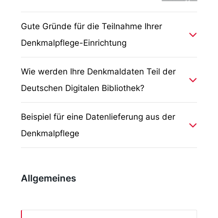
Gute Gründe für die Teilnahme Ihrer
Denkmalpflege-Einrichtung
Die Deutsche Digitale Bibliothek präsentiert
Wie werden Ihre Denkmaldaten Teil der
und vernetzt digitale Bestände aus Kultur- und
Deutschen Digitalen Bibliothek?
Wissenseinrichtungen. Profitieren auch Sie
von dieser Vernetzung und erhöhen Sie die
Über den allgemeinen Ablauf können Sie sich hier
Beispiel für eine Datenlieferung aus der
Sichtbarkeit Ihrer Daten!
informieren, ein Fallbeispiel für Denkmalpflege-
Denkmalpflege
Einrichtungen finden Sie weiter unten. Bitte
Portale wie die Deutsche Digitale Bibliothek
beachten Sie die für Denkmalpflege-Einrichtungen
stellen eine neue Form der Infrastruktur im
Anhand eines Fallbeispiels wollen wir Ihnen
notwendigen Voraussetzungen:
digitalen Zeitalter dar und können die
zeigen, wie auch Ihre Einrichtung Teil der DDB
Allgemeines
Forschungsarbeit im Bereich der
werden kann. Über den allgemeinen Ablauf
Alle Objekte, die Sie an die Deutsche Digitale
Denkmalpflege, Architektur- und
können Sie sich hier informieren.
Bibliothek liefern möchten, müssen auf Ihrer
Kunstgeschichte erleichtern, da Kulturobjekte
eigenen Webseite publiziert und über einen