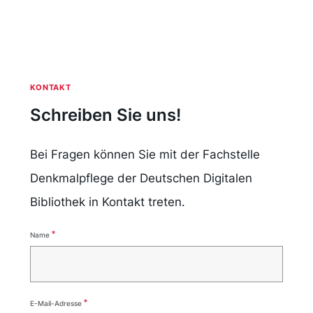
Lizenz, unter der die digitalen Bilder und die
Metadaten in der Deutschen Digitalen Bibliothek
veröffentlicht werden, entschieden. Dabei hilft ihr
die
Übersicht zum Lizenzkorb
.
KONTAKT
Schreiben Sie uns!
Datenclearing und Datenlieferung
Die Fachstelle nimmt mit Frau Muster Kontakt auf,
Bei Fragen können Sie mit der Fachstelle
um die Angaben, die Frau Muster im Online-
Denkmalpflege der Deutschen Digitalen
Fragebogen gemacht hat, zu besprechen.
Bibliothek in Kontakt treten.
Außerdem wird über die Standards, die in der
Deutschen Digitalen Bibliothek für Daten der
*
Name
*
Sparte Denkmalpflege gelten, gesprochen. Dabei
sind
stellt sich heraus, dass Frau Musters
Pflichtelemente
Denkmalbehörde für die Datenverwaltung ein
*
E-Mail-Adresse
Softwaresystem benutzt, welches eine Text-, aber