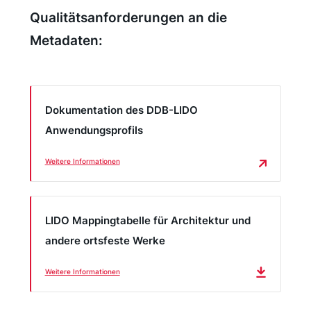
Fragebogen hat sie von der Fachstelle per E-Mail
Qualitätsanforderungen an die
zugeschickt bekommen. Dabei gibt sie an, dass es
Metadaten:
sich bei dem Bestand um circa 1.000 Denkmäler
handelt, die sie dem Medientyp „Bild“ zuweist, da
den Denkmalbeschreibungen Fotos zugeordnet
Dokumentation des DDB-LIDO
sind. Die Denkmalbehörde hat die Möglichkeit,
Anwendungsprofils
dass ihre Bestände von der DDB an die Europeana
weitergegeben werden, entscheidet sich aber bei
Weitere Informationen
der entsprechenden Frage im Online-Fragebogen
„nein“ anzukreuzen.
LIDO Mappingtabelle für Architektur und
Mit der Geschäftsstelle der Deutschen Digitalen
andere ortsfeste Werke
Bibliothek werden Einzelheiten des Vertrages
besprochen und schließlich wird der
Weitere Informationen
Kooperationsvertrag unterzeichnet. Intern wird auf
Nachfrage durch Frau Muster nun auch über die