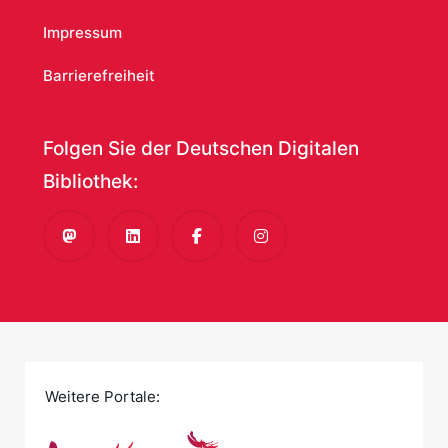
alle Funktionen und angezeigten Informationen zu
Impressum
ihren Testdaten im Testsystem überprüfen. Sobald
Frau Muster gegenüber der Fachstelle die
Barrierefreiheit
Freigabe erteilt, werden die Daten abschließend
von der Servicestelle
der Deutschen Digitalen
Folgen Sie der Deutschen Digitalen
Bibliothek überprüft und freigegeben. Danach wird
der Datenbestand in die Deutsche Digitale
Bibliothek:
Bibliothek geladen und ist damit online publiziert.
Mastodon
LinkedIn
Facebook
Instagram
Weitere Portale: