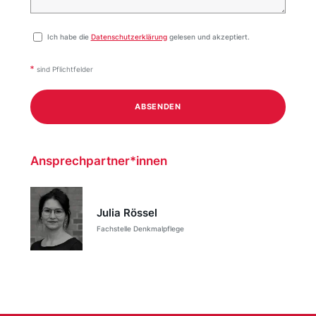
vieler Denkmäler bereitstellen. Dann prüft sie
anhand der von der AG
Ich habe die
Datenschutzerklärung
gelesen und akzeptiert.
Denkmalinformationssysteme des Verbandes der
Landesdenkmalpfleger erarbeiteten Feldkatalog,
sind Pflichtfelder
ob Ergänzungen notwendig sind. Die Testdaten
und ggf. notwendige Ergänzungsinformationen
sendet sie an die Fachstelle.
Ansprechpartner*innen
Nach Erhalt der Testdaten überprüft die Fachstelle,
ob die Mindestanforderungen erfüllt worden sind
und ob das Datenformat bereits im Tool für die
Julia Rössel
Umwandlung in das LIDO-Format verankert ist.
Fachstelle Denkmalpflege
Notwendige Anreicherungen der Daten werden
besprochen und Anpassungen am Tool
durchgeführt. Frau Muster erhält eine LIDO-XML-
Datei mit ihren
in LIDO umgesetzten Daten und