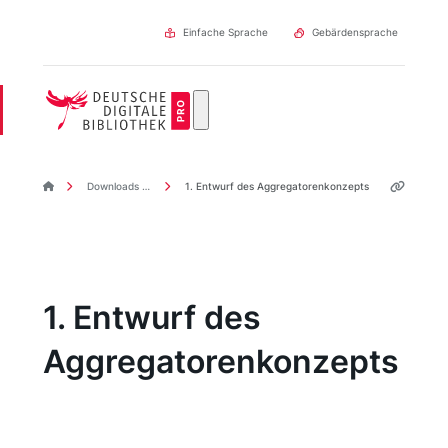
Direkt
zum
Einfache Sprache
Gebärdensprache
Inhalt
DDBpro Startseite
Downloads & Links
1. Entwurf des Aggregatorenkonzepts
1. Entwurf des
Aggregatorenkonzepts