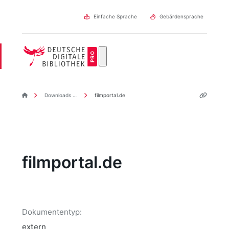
Direkt
zum
Einfache Sprache
Gebärdensprache
Inhalt
DDBpro Startseite
Downloads & Links
filmportal.de
filmportal.de
Dokumententyp:
extern