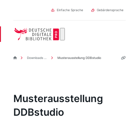
Direkt
zum
Einfache Sprache
Gebärdensprache
Inhalt
DDBpro Startseite
Downloads & Links
Musterausstellung DDBstudio
Musterausstellung
DDBstudio