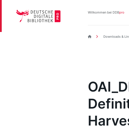
Direkt
zum
Willkommen bei DDB
pro
Inhalt
DDBpro Startseite
Downloads & Lin
OAI_D
Defini
Harves