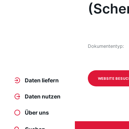
(Sche
Dokumententyp:
WEBSITE BESU
Daten liefern
Daten nutzen
Über uns
/media/319