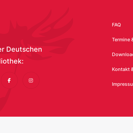
FAQ
Termine 
er Deutschen
Download
liothek:
Kontakt &
dIn
Facebook
Instagram
Impress