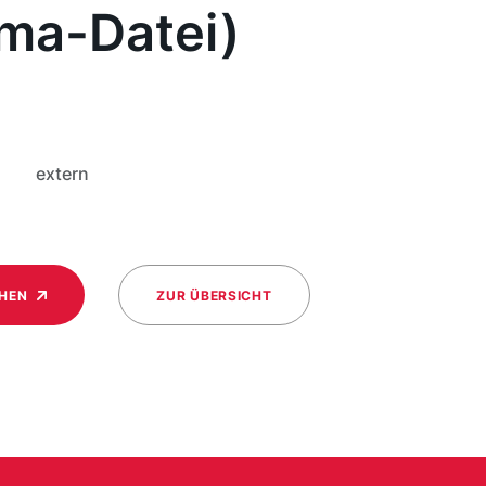
ma-Datei)
extern
CHEN
ZUR ÜBERSICHT