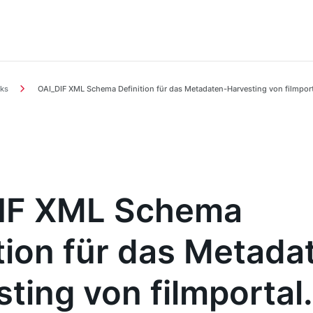
ks
OAI_DIF XML Schema Definition für das Metadaten-Harvesting von filmport
IF XML Schema
tion für das Metada
ting von filmportal