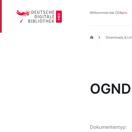
Direkt
zum
Willkommen bei DDB
pro
Inhalt
DDBpro Startseite
Downloads & Lin
OGND
Dokumententyp: