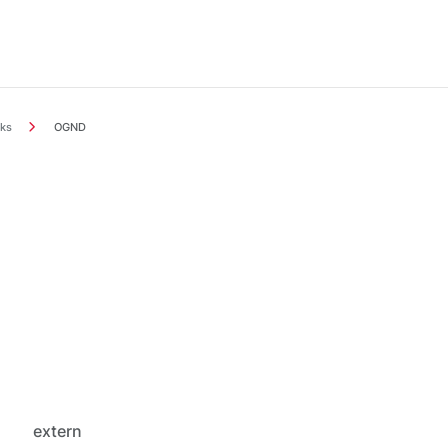
ks
OGND
extern