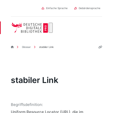
Direkt
zum
Einfache Sprache
Gebärdensprache
Inhalt
DDBpro Startseite
Glossar
stabiler Link
stabiler Link
Begriffsdefinition:
Uniform Resource Locator (URL), die im