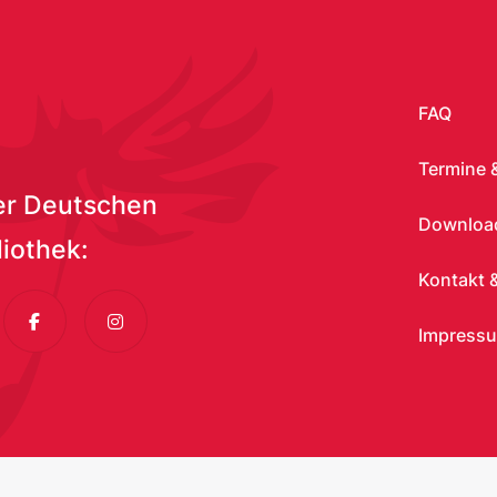
FAQ
Termine 
er Deutschen
Download
liothek:
Kontakt &
dIn
Facebook
Instagram
Impress