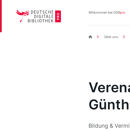
Direkt
zum
Willkommen bei DDB
pro
Inhalt
DDBpro Startseite
Über uns
Veren
Günth
Bildung & Vermi