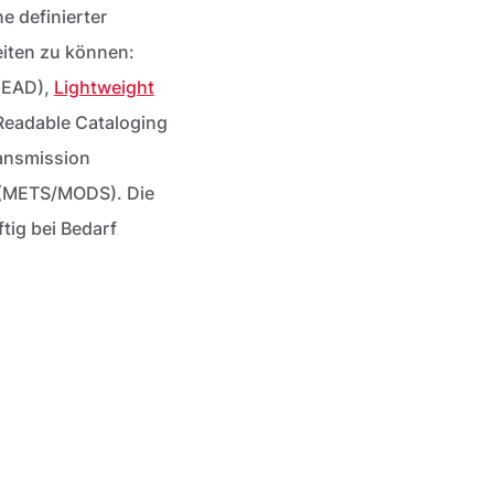
e definierter
eiten zu können:
 (EAD),
Lightweight
Readable Cataloging
ansmission
 (METS/MODS). Die
tig bei Bedarf