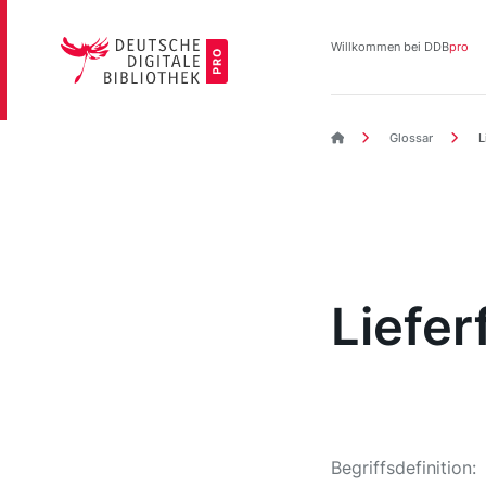
Direkt
zum
Willkommen bei DDB
pro
Inhalt
DDBpro Startseite
Glossar
L
Liefer
Begriffsdefinition: