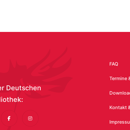
FAQ
Termine 
er Deutschen
Download
liothek:
Kontakt &
dIn
Facebook
Instagram
Impress