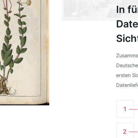
In f
Date
Sic
Zusammen
Deutschen
ersten Si
Datenlie
1
2