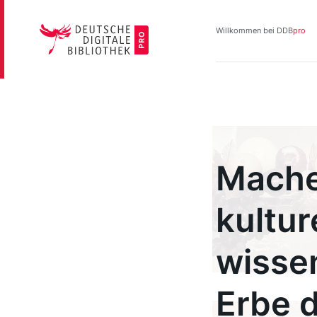
Direkt
zum
Willkommen bei DDB
pro
Inhalt
Mache
kultur
wisse
Erbe d