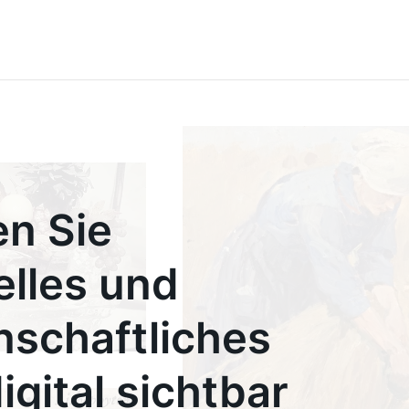
n Sie
elles und
nschaftliches
igital sichtbar